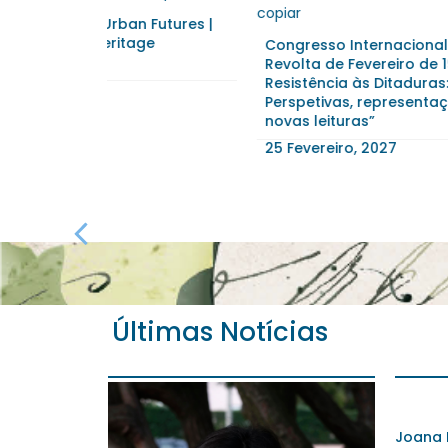
n Futures |
ge
Congresso Internacional “A
Semin
Revolta de Fevereiro de 1927 e a
Liter
Resistência às Ditaduras:
30 Ju
Perspetivas, representações,
novas leituras”
25 Fevereiro, 2027
Últimas Notícias
Milene