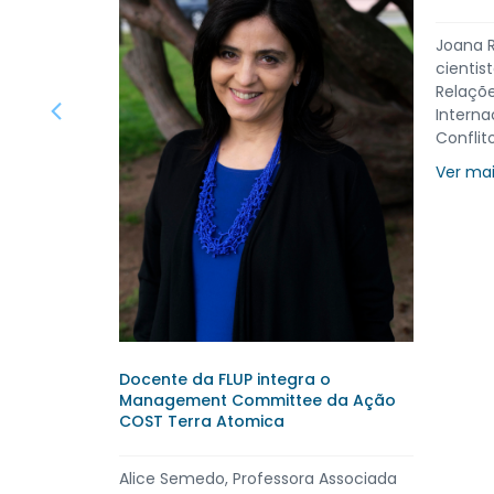
EM RETROSPETIVA_ 3.ª Semana de
Museologia
ora e
A inves
rada em
Anjos F
EM RETROSPETIVA MESA-REDONDA |
Política
Prémio 
WORKSHOP | VISITAS | OFICINAS |
o de
Sobre a 
EXPOSIÇÕES 18-22 maio 2026, Porto e
Ver mais
Matosinhos 3.ª Semana de ...
Ver mais ...