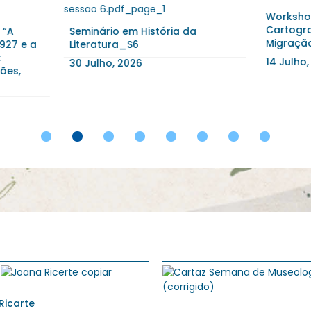
Workshop: Caminhar entre 
Cartografias Sensíveis da
ário em História da
Migração
atura_S6
14 Julho, 2026
lho, 2026
1
2
3
4
5
6
7
8
 dos Anjos Fernandes
Cortejo dos Trajes de Papel 