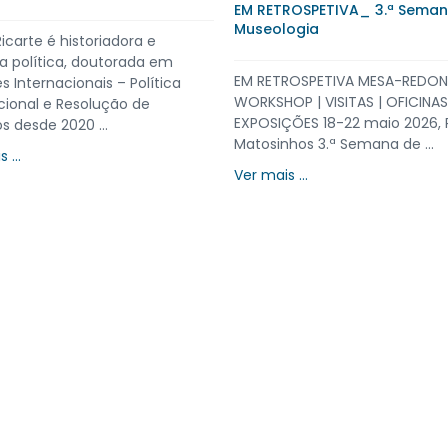
Bartolomeu na lista do Inven
Nacional do Património Cultu
tigadora do CITCEM Milene dos
Imaterial (INPCI)
ernandes foi distinguida com o
Miguel Monteiro – Estudos
O Património Cultural, IP anun
Diáspora ...
dia 11 de junho, o registo da
 ...
manifestação «Cortejo dos Tr
Papel de ...
Ver mais ...