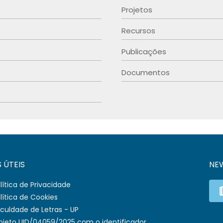
Projetos
Recursos
Publicações
Documentos
S ÚTEIS
NE
lítica de Privacidade
lítica de Cookies
culdade de Letras - UP
ojeto UID/04059/2025 com o identificador