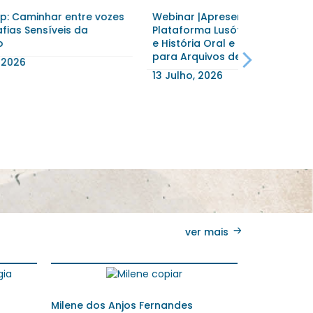
vozes
Webinar |Apresentação da
55ª Encont
Plataforma Lusófona de Memória
Comunicação
e História Oral e das Orientações
14 Julho, 2
para Arquivos de História Oral
13 Julho, 2026
ver mais
de São
GUIFARQ – Projecto de Investigação