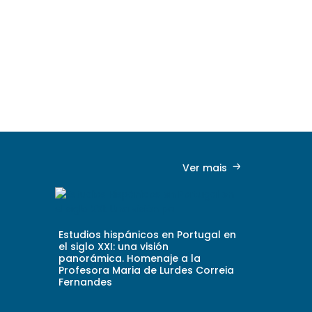
da Faculdad
Universidade
do CITCEM, 
representant
Ver mais ...
Ver mais
Estudios hispánicos en Portugal en
el siglo XXI: una visión
panorámica. Homenaje a la
Profesora Maria de Lurdes Correia
Fernandes