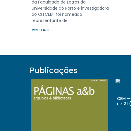
Publicações
CEM — 
n.º 21