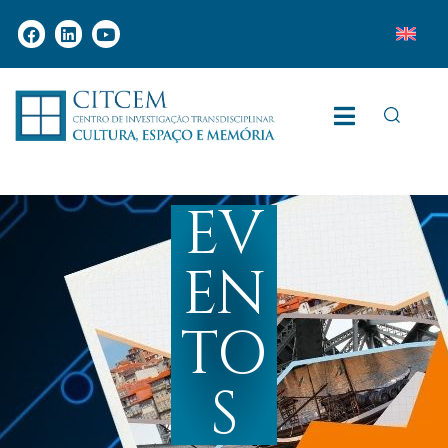
EV
EN
TO
S