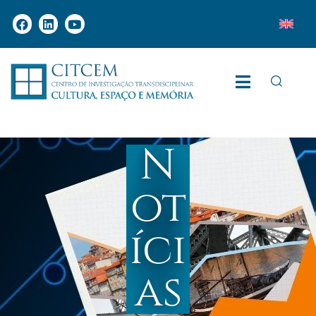
N
ot
íci
as