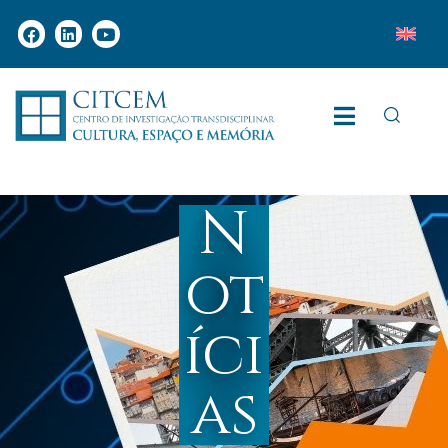
N
ot
íci
as