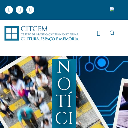
N
O
TÍ
CI