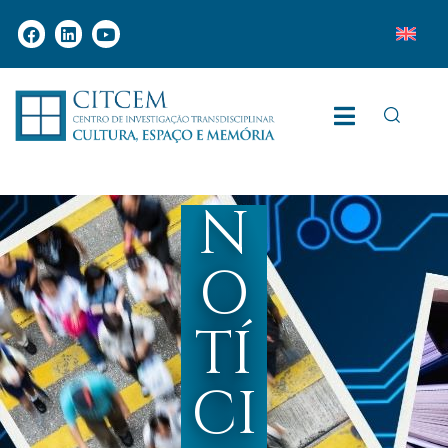
N
O
TÍ
CI