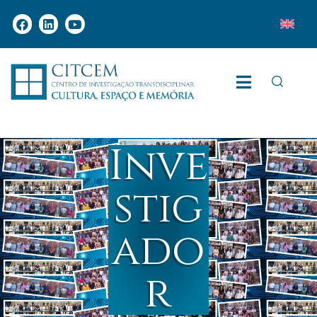
Inve
stig
ado
r