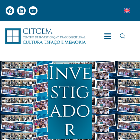
Inve
stig
ado
r