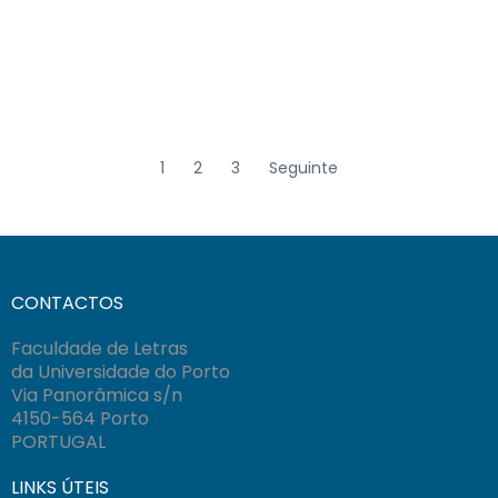
1
2
3
Seguinte
CONTACTOS
Faculdade de Letras
da Universidade do Porto
Via Panorâmica s/n
4150-564 Porto
PORTUGAL
LINKS ÚTEIS