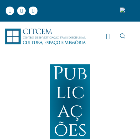
Pub
lic
aç
ões