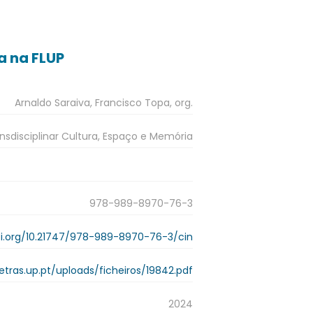
a na FLUP
Arnaldo Saraiva, Francisco Topa, org.
sdisciplinar Cultura, Espaço e Memória
978-989-8970-76-3
oi.org/10.21747/978-989-8970-76-3/cin
.letras.up.pt/uploads/ficheiros/19842.pdf
2024