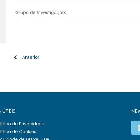
Grupo de Investigação:
Anterior
S ÚTEIS
NE
lítica de Privacidade
lítica de Cookies
culdade de Letras - UP