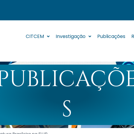
CITCEM
Investigação
Publicações
R
PUBLICAÇÕ
S
tura Brasileira na FLUP