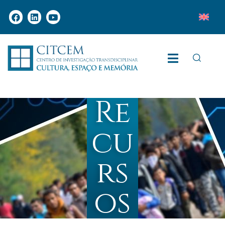
Re
cu
rs
os