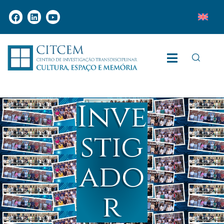
Inve
stig
ado
r