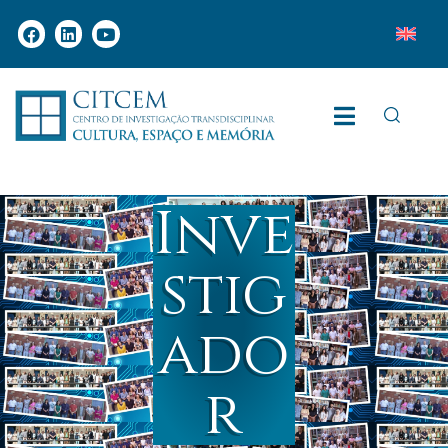
Inve
stig
ado
r