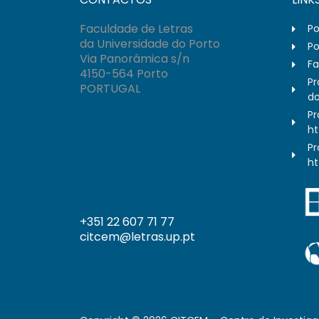
Faculdade de Letras
Po
da Universidade do Porto
Po
Via Panorâmica s/n
Fa
4150-564 Porto
Pr
PORTUGAL
do
Pr
ht
Pr
ht
+351 22 607 71 77
citcem@letras.up.pt