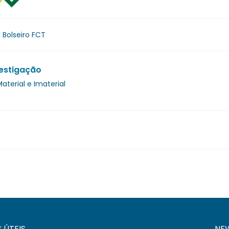
:
Bolseiro FCT
estigação
aterial e Imaterial
S ÚTEIS
NE