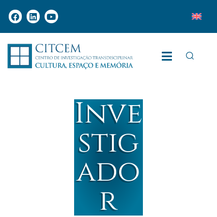
Inve
stig
ado
r