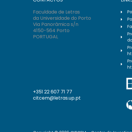
Faculdade de Letras
Po
da Universidade do Porto
Po
Via Panorâmica s/n
Fa
4150-564 Porto
Pr
PORTUGAL
do
Pr
ht
Pr
ht
+351 22 607 71 77
citcem@letras.up.pt