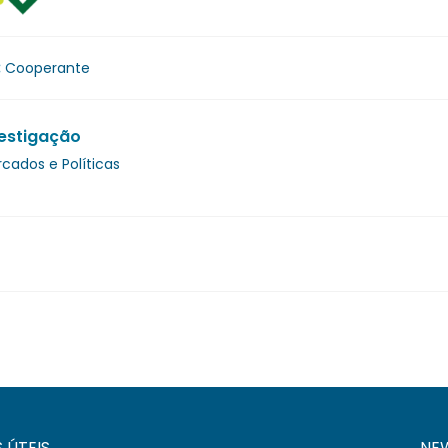
:
Cooperante
estigação
cados e Políticas
S ÚTEIS
NE