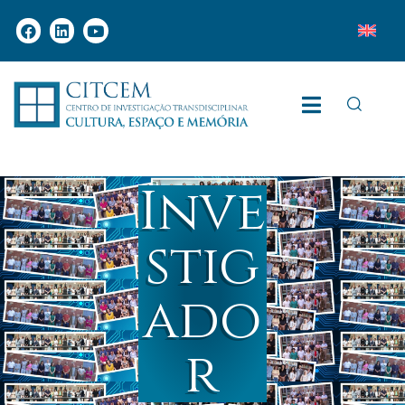
Inve
stig
ado
r