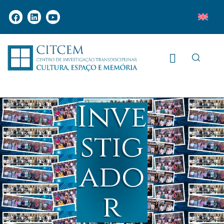
Inve
stig
ado
r