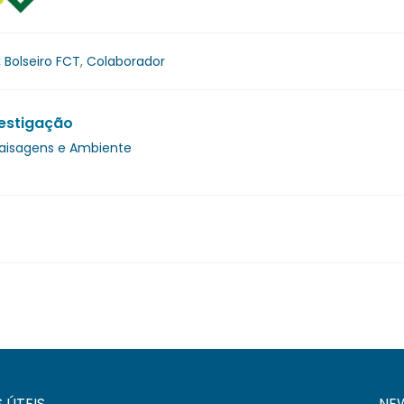
:
Bolseiro FCT
,
Colaborador
estigação
 Paisagens e Ambiente
S ÚTEIS
NE