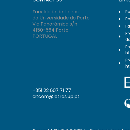
Faculdade de Letras
Po
da Universidade do Porto
Po
Via Panorâmica s/n
Fa
4150-564 Porto
Pr
PORTUGAL
do
Pr
ht
Pr
ht
+351 22 607 71 77
citcem@letras.up.pt