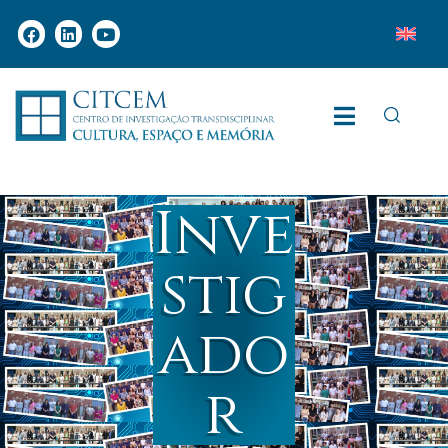
Inve
stig
ado
r