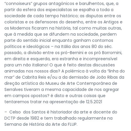
“connoiseurs” grupos antagónicos e barulhentos, que, a
partir da esfera dos especialistas se espalha a toda a
sociedade de cada tempo histórico; as disputas entre os
coloristas e os defensores do desenho, entre os Antigos e
os Modernos ficaram na história, tal como muitas outras,
que à medida que se difundem na sociedade, perdem
parte do sentido inicial enquanto ganham contornos
políticos e ideológicos – na Itália dos anos 80 do séc.
passado, a divisão entre os pró-Bernini e os pró Borromini,
em direita e esquerda, era estranha e incompreensível
para um não italiano! O que é feito destas discussões
animadas nos nossos dias? A polémica à volta da “linha do
mar” de Cabrita Reis e/ou a da demissão de João Ribas da
direção artística do Museu de Arte Contemporânea de
Serralves tiveram a mesma capacidade de nos agregar
em campos opostos? é disto e outras coisas que
tentaremos tratar na apresentação de 12.5.2021
– Celso dos Santos é historiador da arte e docente do
DCTP desde 1982 e tem trabalhado regularmente na
Semana de História da Arte da FLUP.