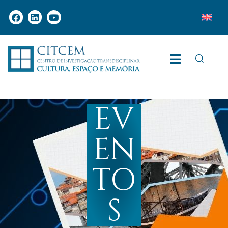
EV
EN
TO
S