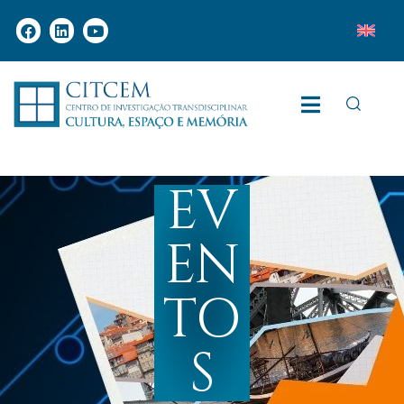
EV
EN
TO
S