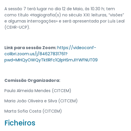
A sessão 7 terá lugar no dia 12 de Maio, às 10.30 h; tem
como título «Hagiografia(s) no século XXI: leituras, “visões”
e algumas interrogações» e será apresentada por Luís Leal
(CEHR-UCP).
Link para sessão Zoom:
https://videoconf-
colibri.zoom.us/j/84627831761?
pwd=MHQyOWQyTktlRFc1QlpHSmJIYWFNUT09
Comissão Organizadora:
Paula Almeida Mendes (CITCEM)
Maria João Oliveira e Silva (CITCEM)
Marta Sofia Costa (CITCEM)
Ficheiros