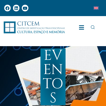
EV
EN
TO
S