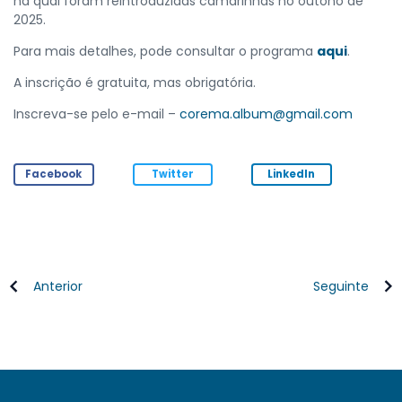
na qual foram reintroduzidas camarinhas no outono de
2025.
Para mais detalhes, pode consultar o programa
aqui
.
A inscrição é gratuita, mas obrigatória.
Inscreva-se pelo e-mail –
corema.album@gmail.com
Facebook
Twitter
LinkedIn
Anterior
Seguinte