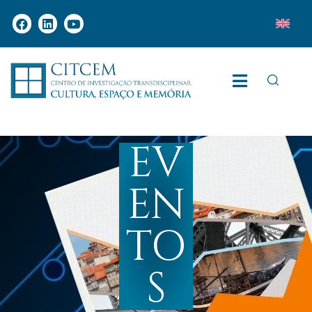
EV
EN
TO
S