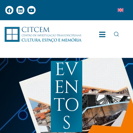
EV
EN
TO
S