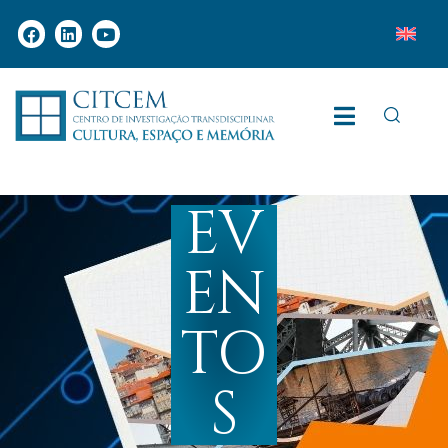
EV
EN
TO
S