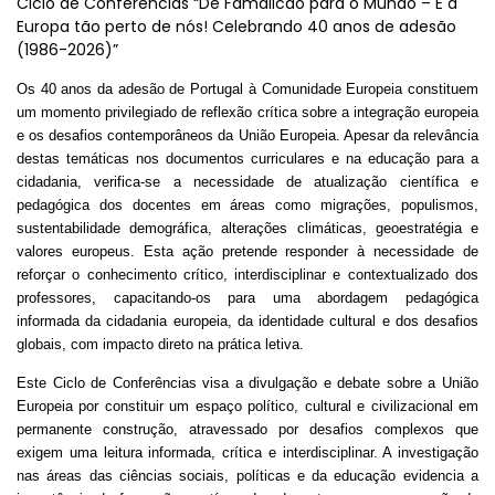
Ciclo de Conferências “De Famalicão para o Mundo – E a
Europa tão perto de nós! Celebrando 40 anos de adesão
(1986-2026)”
Os 40 anos da adesão de Portugal à Comunidade Europeia constituem
um momento privilegiado de reflexão crítica sobre a integração europeia
e os desafios contemporâneos da União Europeia. Apesar da relevância
destas temáticas nos documentos curriculares e na educação para a
cidadania, verifica-se a necessidade de atualização científica e
pedagógica dos docentes em áreas como migrações, populismos,
sustentabilidade demográfica, alterações climáticas, geoestratégia e
valores europeus. Esta ação pretende responder à necessidade de
reforçar o conhecimento crítico, interdisciplinar e contextualizado dos
professores, capacitando-os para uma abordagem pedagógica
informada da cidadania europeia, da identidade cultural e dos desafios
globais, com impacto direto na prática letiva.
Este Ciclo de Conferências visa a divulgação e debate sobre a União
Europeia por constituir um espaço político, cultural e civilizacional em
permanente construção, atravessado por desafios complexos que
exigem uma leitura informada, crítica e interdisciplinar. A investigação
nas áreas das ciências sociais, políticas e da educação evidencia a