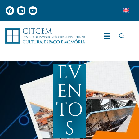
EV
EN
TO
S