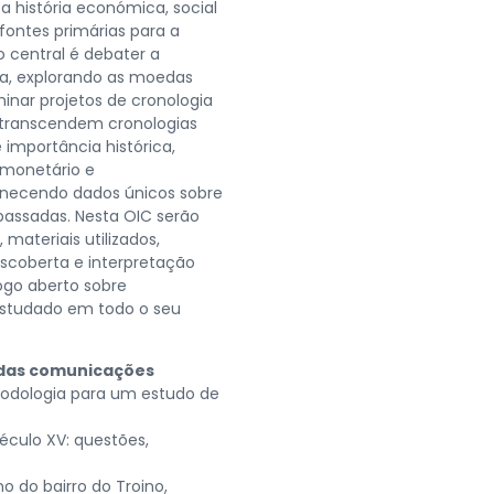
 história económica, social
fontes primárias para a
 central é debater a
a, explorando as moedas
nar projetos de cronologia
 transcendem cronologias
importância histórica,
, monetário e
ornecendo dados únicos sobre
passadas. Nesta OIC serão
ateriais utilizados,
escoberta e interpretação
ogo aberto sobre
estudado em todo o seu
s das comunicações
odologia para um estudo de
éculo XV: questões,
 do bairro do Troino,