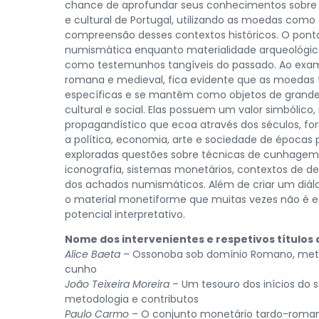
chance de aprofundar seus conhecimentos sobre a
e cultural de Portugal, utilizando as moedas como 
compreensão desses contextos históricos. O ponto
numismática enquanto materialidade arqueológic
como testemunhos tangíveis do passado. Ao exami
romana e medieval, fica evidente que as moedas
específicas e se mantêm como objetos de grande 
cultural e social. Elas possuem um valor simbólico
propagandístico que ecoa através dos séculos, f
a política, economia, arte e sociedade de épocas 
exploradas questões sobre técnicas de cunhagem, m
iconografia, sistemas monetários, contextos de d
dos achados numismáticos. Além de criar um diál
o material monetiforme que muitas vezes não é 
potencial interpretativo.
Nome dos intervenientes e respetivos título
Alice Baeta
– Ossonoba sob domínio Romano, met
cunho
João Teixeira Moreira
– Um tesouro dos inícios do s
metodologia e contributos
Paulo Carmo
– O conjunto monetário tardo-romano