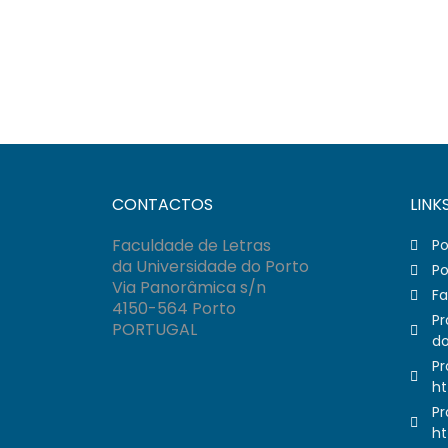
CONTACTOS
LINK
Faculdade de Letras
Po
da Universidade do Porto
Po
Via Panorâmica s/n
Fa
4150-564 Porto
Pr
PORTUGAL
do
Pr
ht
Pr
ht