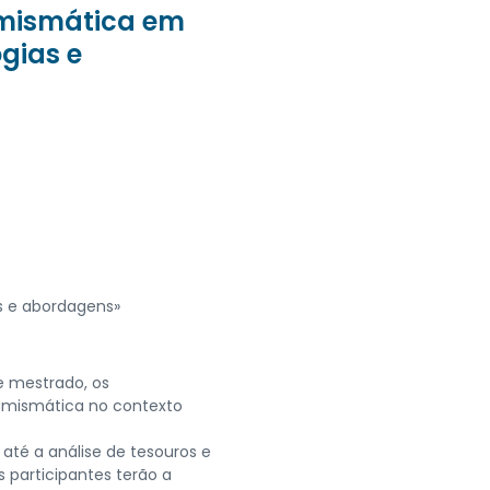
umismática em
gias e
s e abordagens»
e mestrado, os
numismática no contexto
té a análise de tesouros e
 participantes terão a