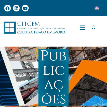
Pub
lic
aç
ões