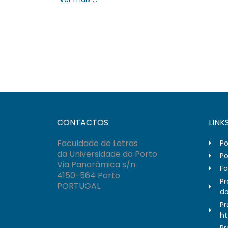
CONTACTOS
LINK
Faculdade de Letras
Po
da Universidade do Porto
Po
Via Panorâmica s/n
Fa
4150-564 Porto
Pr
PORTUGAL
do
Pr
ht
Pr