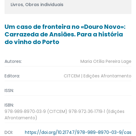
Livros
,
Obras individuais
Um caso de fronteira no «Douro Novo»:
Carrazeda de Ansiães. Para a história
do vinho do Porto
Autores:
Maria Otília Pereira Lage
Editora:
CITCEM | Edições Afrontamento
ISSN:
ISBN:
978‑989‑8970‑03‑9 (CITCEM) 978‑972‑36‑1719‑1 (Edições
Afrontamento)
DOI:
https://doi.org/10.21747/978-989-8970-03-9/cas