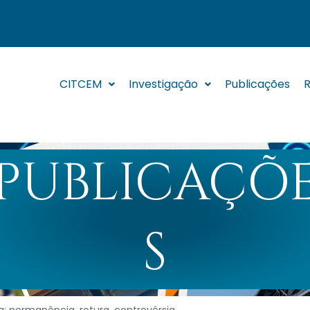
CITCEM
Investigação
Publicações
R
PUBLICAÇÕ
S
: permanência, rotura, controvérsia