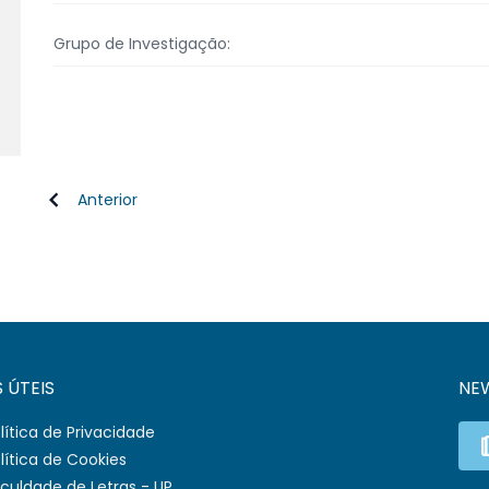
Grupo de Investigação:
Anterior
S ÚTEIS
NE
lítica de Privacidade
lítica de Cookies
culdade de Letras - UP