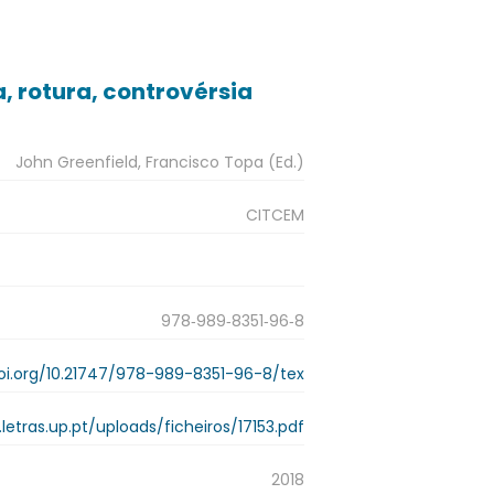
 rotura, controvérsia
John Greenfield, Francisco Topa (Ed.)
CITCEM
978‑989‑8351‑96‑8
doi.org/10.21747/978-989-8351-96-8/tex
r.letras.up.pt/uploads/ficheiros/17153.pdf
2018