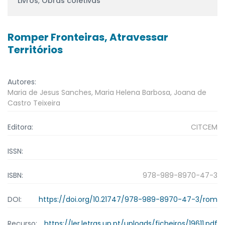
Livros
,
Obras coletivas
Romper Fronteiras, Atravessar
Territórios
Autores:
Maria de Jesus Sanches, Maria Helena Barbosa, Joana de
Castro Teixeira
Editora:
CITCEM
ISSN:
ISBN:
978-989-8970-47-3
DOI:
https://doi.org/10.21747/978-989-8970-47-3/rom
Recurso:
https://ler.letras.up.pt/uploads/ficheiros/19611.pdf