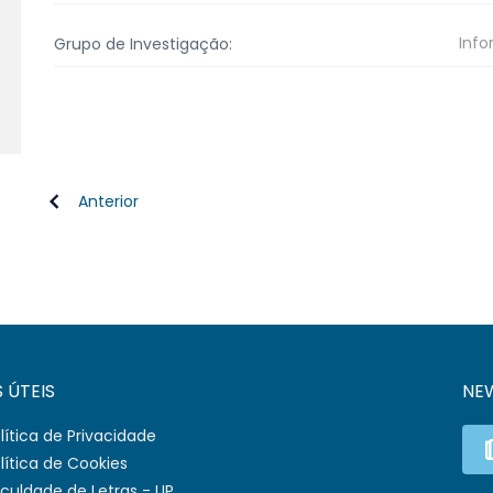
Info
Grupo de Investigação:
Anterior
S ÚTEIS
NE
lítica de Privacidade
lítica de Cookies
culdade de Letras - UP