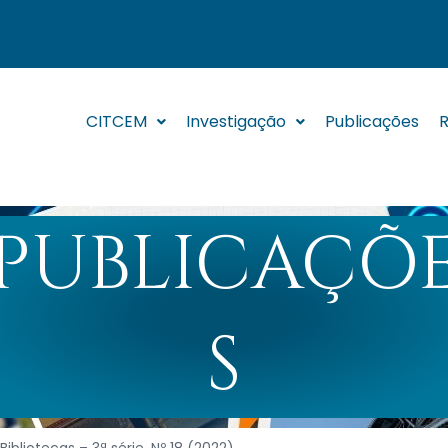
CITCEM
Investigação
Publicações
R
PUBLICAÇÕ
S
ibliotecas – 3ª série. Nº 18 (2022)