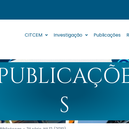
CITCEM
Investigação
Publicações
R
PUBLICAÇÕ
S
ibliotecas – 3ª série. Nº 12 (2019)