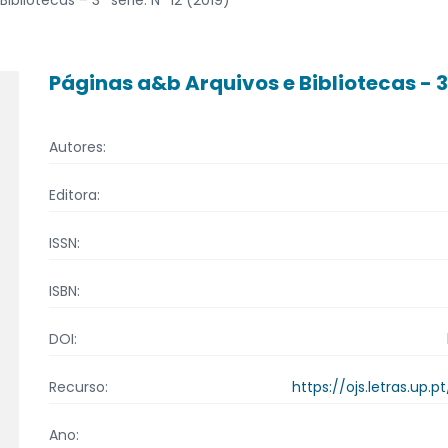
Páginas a&b Arquivos e Bibliotecas - 3ª
Autores:
Editora:
ISSN:
ISBN:
DOI:
https://ojs.letras.up
Recurso:
Ano: