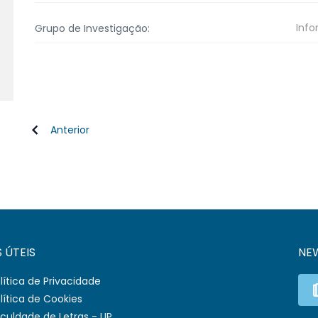
Info
Grupo de Investigação:
Anterior
S ÚTEIS
NE
lítica de Privacidade
lítica de Cookies
culdade de Letras - UP