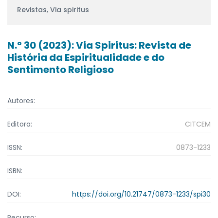
Revistas
,
Via spiritus
N.º 30 (2023): Via Spiritus: Revista de
História da Espiritualidade e do
Sentimento Religioso
Autores:
Editora:
CITCEM
ISSN:
0873-1233
ISBN:
DOI:
https://doi.org/10.21747/0873-1233/spi30
Recurso: