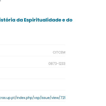
o
História da Espiritualidade e do
CITCEM
0873-1233
etras.up.pt/index.php/vsp/issue/view/721