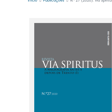
Início
Publicações
N.º 27 (2020): Via Spirit