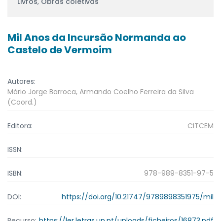
Livros
,
Obras coletivas
Mil Anos da Incursão Normanda ao
Castelo de Vermoim
Autores:
Mário Jorge Barroca, Armando Coelho Ferreira da Silva
(Coord.)
Editora:
CITCEM
ISSN:
ISBN:
978-989-8351-97-5
DOI:
https://doi.org/10.21747/9789898351975/mil
Recurso:
https://ler.letras.up.pt/uploads/ficheiros/16873.pdf