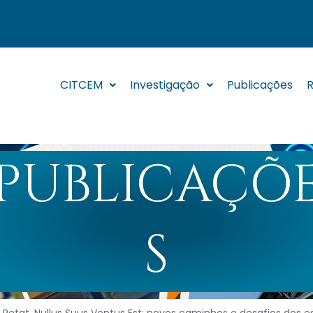
CITCEM
Investigação
Publicações
R
PUBLICAÇÕ
S
etat, Nullus Suus Ventus Est: novos caminhos e desafios dos es