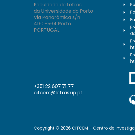
Faculdade de Letras
Po
da Universidade do Porto
Po
Via Panorâmica s/n
Fa
4150-564 Porto
Pr
PORTUGAL
do
Pr
ht
Pr
ht
+351 22 607 71 77
citcem@letras.up.pt
Copyright ©
2026
CITCEM – Centro de Investiga