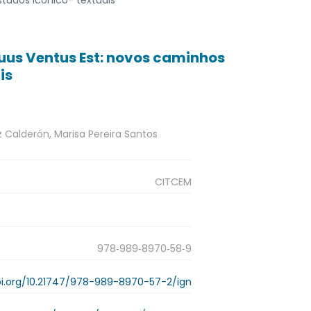
Suus Ventus Est: novos caminhos
is
z Calderón, Marisa Pereira Santos
CITCEM
978‑989‑8970‑58‑9
oi.org/10.21747/978-989-8970-57-2/ign