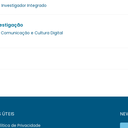
:
Investigador Integrado
estigação
 Comunicação e Cultura Digital
S ÚTEIS
NE
lítica de Privacidade