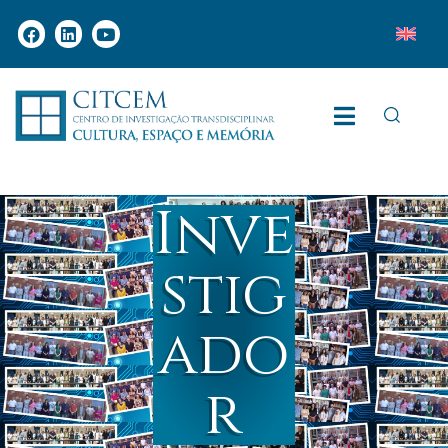
Inve
stig
ado
r