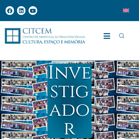
Inve
stig
ado
r