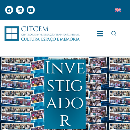
Inve
stig
ado
r