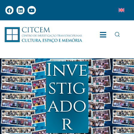
Inve
stig
ado
r