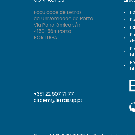
Faculdade de Letras
Po
da Universidade do Porto
Po
Via Panorâmica s/n
Fa
4150-564 Porto
Pr
PORTUGAL
do
Pr
ht
Pr
ht
+351 22 607 71 77
citcem@letras.up.pt