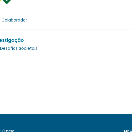
:
Colaborador
estigação
Desafios Societais
S ÚTEIS
NE