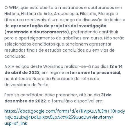
O WEM, que está aberto a mestrandos e doutorandos em
História, História da Arte, Arqueologia, Filosofia, Filologia e
Literatura medievais, é um espaço de discussão de ideias e
de
apresentação de projetos de investigação
(mestrado e doutoramento)
, pretendendo contribuir
para o aperfeiçoamento de trabalhos em curso. Não serão
selecionados candidatos que tencionem apresentar
resultados finais de estudos concluídos ou em vias de
conclusão.
A XIV edição deste Workshop realizar-se-á nos dias
13 e 14
de abril de 2023
, em regime
inteiramente presencial
,
no Anfiteatro Nobre da Faculdade de Letras da
Universidade do Porto.
Para se candidatar, deve preencher, até ao dia
31 de
dezembro de 2022
, o formulário disponível em:
https://docs.google.com/forms/d/e/1FAIpQLSfE3hHTl0Hpdy
4sjOaZukwjj4Do1uFXxw5EpAKtYk259uuaDw/viewform?
usp=sf_link