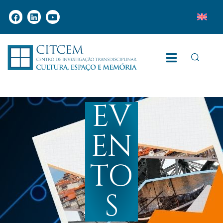
EV
EN
TO
S