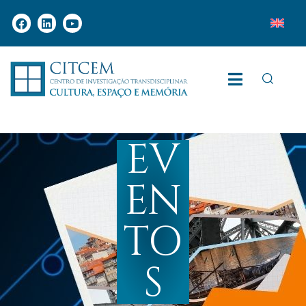
EV
EN
TO
S