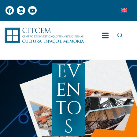
EV
EN
TO
S