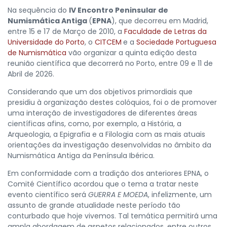
Na sequência do
IV Encontro Peninsular de
Numismática Antiga
(
EPNA
), que decorreu em Madrid,
entre 15 e 17 de Março de 2010, a
Faculdade de Letras da
Universidade do Porto
, o
CITCEM
e a
Sociedade Portuguesa
de Numismática
vão organizar a quinta edição desta
reunião científica que decorrerá no Porto, entre 09 e 11 de
Abril de 2026.
Considerando que um dos objetivos primordiais que
presidiu à organização destes colóquios, foi o de promover
uma interação de investigadores de diferentes áreas
científicas afins, como, por exemplo, a História, a
Arqueologia, a Epigrafia e a Filologia com as mais atuais
orientações da investigação desenvolvidas no âmbito da
Numismática Antiga da Península Ibérica.
Em conformidade com a tradição dos anteriores EPNA, o
Comité Científico acordou que o tema a tratar neste
evento científico será
GUERRA E MOEDA
, infelizmente, um
assunto de grande atualidade neste período tão
conturbado que hoje vivemos. Tal temática permitirá uma
ampla abordagem de aspetos relacionados, entre outros,