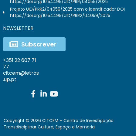
https://doi.org/10.54499/UID/PRR/04059/2025
Projeto UID/PRR2/04059/2025 com o identificador DOI
https://doi.org/10.54499/UID/PRR2/04059/2025
NEWSLETTER
Subscrever
+351 22 607 71
77
citcem@letras
.up.pt
Copyright ©
2026
CITCEM – Centro de Investigação
Transdisciplinar Cultura, Espaço e Memória