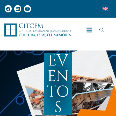
EV
EN
TO
S