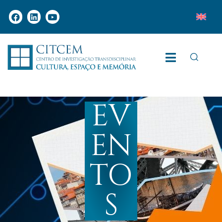
EV
EN
TO
S